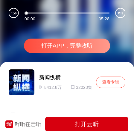
00:00
05:28
打开APP，完整收听
新闻纵横
查看专辑
5412.8万
32023集
伊朗拒绝美方介入海峡磋商 美国自认正在参与谈判
打开云听