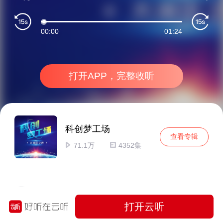
00:00
01:24
打开APP，完整收听
科创梦工场
查看专辑
71.1万
4352集
【河套：深港协同创新 全球人才逐梦新高地】第2集：不追随，敢颠覆！AI芯片的河套答卷
打开云听